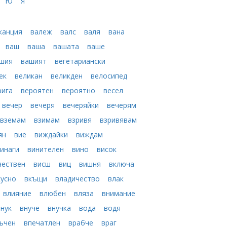
Ю
Я
канция
валеж
валс
валя
вана
ваш
ваша
вашата
ваше
ашия
вашият
вегетариански
ек
великан
великден
велосипед
рига
вероятен
вероятно
весел
вечер
вечеря
вечеряйки
вечерям
вземам
взимам
взривя
взривявам
ян
вие
виждайки
виждам
инаги
винителен
вино
висок
чествен
висш
виц
вишня
включа
кусно
вкъщи
владичество
влак
влияние
влюбен
вляза
внимание
внук
внуче
внучка
вода
водя
ъчен
впечатлен
врабче
враг