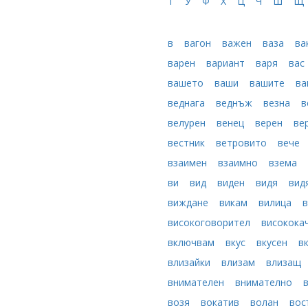
Т
У
Ф
Х
Ц
Ч
Ш
Щ
в
вагон
важен
ваза
ва
варен
вариант
варя
вас
вашето
ваши
вашите
в
веднага
веднъж
везна
в
велурен
венец
верен
ве
вестник
ветровито
вече
взаимен
взаимно
взема
ви
вид
виден
видя
вид
виждане
викам
вилица
в
високоговорител
високока
включвам
вкус
вкусен
в
влизайки
влизам
влизащ
внимателен
внимателно
возя
вокатив
волан
вос