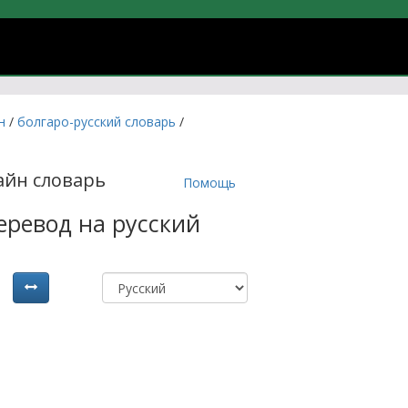
учить болгарский язык онлайн
йн
/
болгаро-русский словарь
/
айн словарь
Помощь
перевод на русский