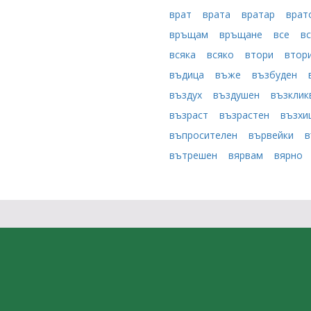
врат
врата
вратар
врат
връщам
връщане
все
в
всяка
всяко
втори
втор
въдица
въже
възбуден
въздух
въздушен
възклик
възраст
възрастен
възх
въпросителен
вървейки
в
вътрешен
вярвам
вярно