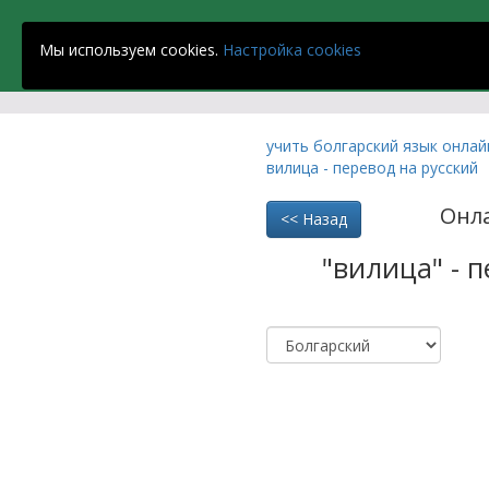
Strandja School
Мы используем cookies.
Настройка cookies
учить болгарский язык онла
вилица - перевод на русский
Онл
<< Назад
"вилица" - 