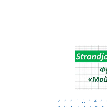
А
Б
В
Г
Д
Е
Ж
З