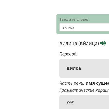
Введите слово:
вилица (ви́лица)
Перевод:
вилка
Часть речи:
имя суще
Грамматические харак
род: