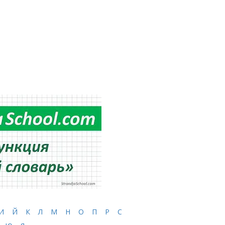
И
Й
К
Л
М
Н
О
П
Р
С