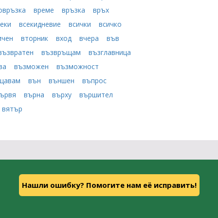
овръзка
време
връзка
връх
секи
всекидневие
всички
всичко
ичен
вторник
вход
вчера
във
възвратен
възвръщам
възглавница
ва
възможен
възможност
ищавам
вън
външен
въпрос
ървя
върна
върху
вършител
вятър
Нашли ошибку? Помогите нам её исправить!