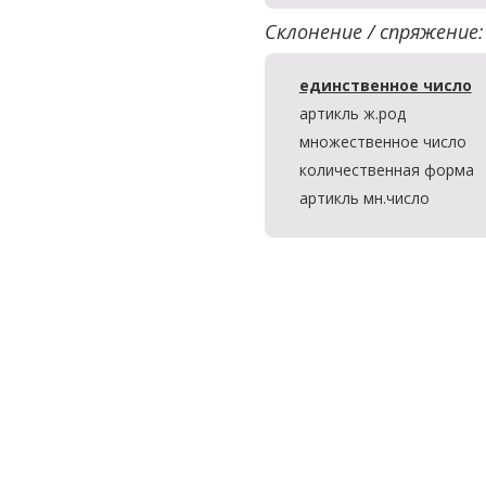
Склонение / спряжение:
единственное число
артикль ж.род
множественное число
количественная форма
артикль мн.число