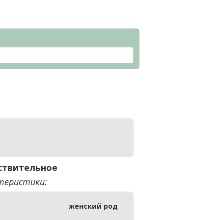
ствительное
теристики:
женский род