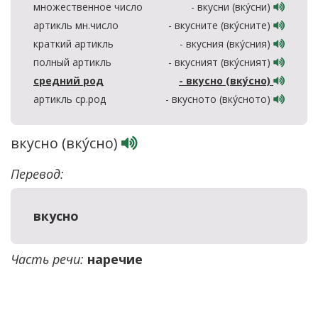
множественное число
- вкусни (вку́сни)
артикль мн.число
- вкусните (вку́сните)
краткий артикль
- вкусния (вку́сния)
полный артикль
- вкусният (вку́сният)
средний род
- вкусно (вку́сно)
артикль ср.род
- вкусното (вку́сното)
вкусно (вку́сно)
Перевод:
вкусно
Часть речи:
наречие