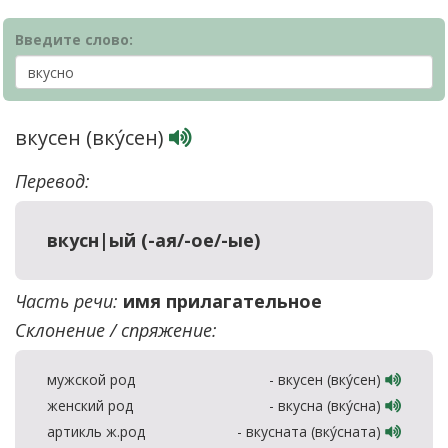
Введите слово:
вкусен (вку́сен)
Перевод:
вкусн|ый (-ая/-ое/-ые)
Часть речи:
имя прилагательное
Склонение / спряжение:
мужской род
- вкусен (вку́сен)
женский род
- вкусна (вку́сна)
артикль ж.род
- вкусната (вку́сната)