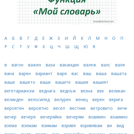
А
Б
В
Г
Д
Е
Ж
З
И
Й
К
Л
М
Н
О
П
Р
С
Т
У
Ф
Х
Ц
Ч
Ш
Щ
Ю
Я
в
вагон
важен
ваза
ваканция
валеж
валс
валя
вана
варен
вариант
варя
вас
ваш
ваша
вашата
ваше
вашето
ваши
вашите
вашия
вашият
вегетариански
веднага
веднъж
везна
век
великан
великден
велосипед
велурен
венец
верен
верига
вероятен
вероятно
весел
вестник
ветровито
вече
вечер
вечеря
вечеряйки
вечерям
взаимен
взаимно
взема
вземам
взимам
взривя
взривявам
ви
вид