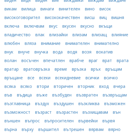
виден
видя
видян
вие
виждайки
виждам
виждане
викам
вилица
винаги
винителен
вино
висок
високоговорител
висококачествен
висш
виц
вишня
включа
включвам
вкус
вкусен
вкусно
вкъщи
владичество
влак
влизайки
влизам
влизащ
влияние
влюбен
вляза
внимание
внимателен
внимателно
внук
внуче
внучка
вода
водя
возя
вокатив
волан
восъчен
впечатлен
врабче
враг
врат
врата
вратар
вратовръзка
време
връзка
връх
връщам
връщане
все
всеки
всекидневие
всички
всичко
всяка
всяко
втори
вторичен
вторник
вход
вчера
във
въдица
въже
възбуден
възвратен
възвръщам
възглавница
въздух
въздушен
възкликва
възможен
възможност
възраст
възрастен
възхищавам
вън
външен
въпрос
въпросителен
вървейки
вървя
върна
върху
вършител
вътрешен
вярвам
вярно