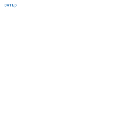
вятър