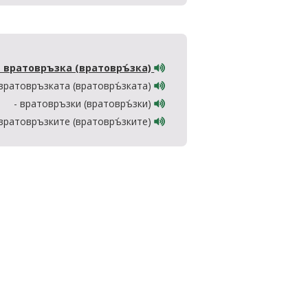
- вратовръзка (вратовръ́зка)
 вратовръзката (вратовръ́зката)
- вратовръзки (вратовръ́зки)
 вратовръзките (вратовръ́зките)