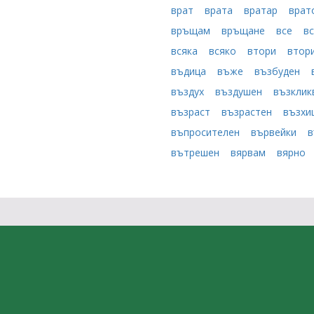
врат
врата
вратар
врат
връщам
връщане
все
в
всяка
всяко
втори
втор
въдица
въже
възбуден
въздух
въздушен
възклик
възраст
възрастен
възх
въпросителен
вървейки
в
вътрешен
вярвам
вярно