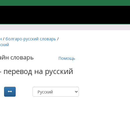
учить болгарский язык онлайн
йн
/
болгаро-русский словарь
/
сский
айн словарь
Помощь
- перевод на русский