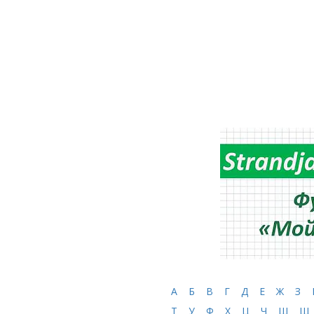
А
Б
В
Г
Д
Е
Ж
З
Т
У
Ф
Х
Ц
Ч
Ш
Щ