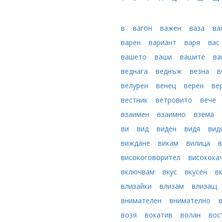
в
вагон
важен
ваза
ва
варен
вариант
варя
вас
вашето
ваши
вашите
в
веднага
веднъж
везна
в
велурен
венец
верен
ве
вестник
ветровито
вече
взаимен
взаимно
взема
ви
вид
виден
видя
вид
виждане
викам
вилица
в
високоговорител
високока
включвам
вкус
вкусен
в
влизайки
влизам
влизащ
внимателен
внимателно
возя
вокатив
волан
вос