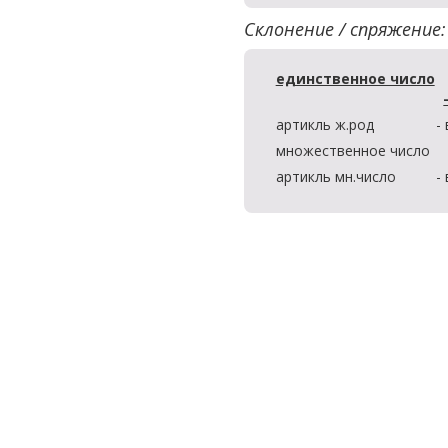
Склонение / спряжение:
единственное число
артикль ж.род
-
множественное число
артикль мн.число
-