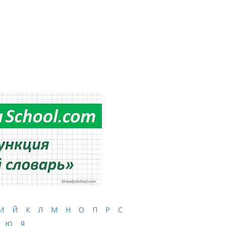
И
Й
К
Л
М
Н
О
П
Р
С
Ю
Я