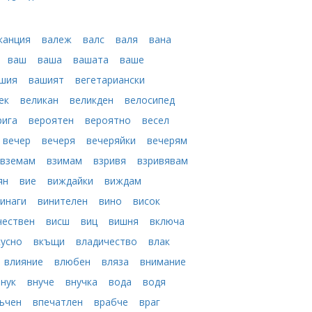
канция
валеж
валс
валя
вана
ваш
ваша
вашата
ваше
ашия
вашият
вегетариански
ек
великан
великден
велосипед
рига
вероятен
вероятно
весел
вечер
вечеря
вечеряйки
вечерям
вземам
взимам
взривя
взривявам
ян
вие
виждайки
виждам
инаги
винителен
вино
висок
чествен
висш
виц
вишня
включа
кусно
вкъщи
владичество
влак
влияние
влюбен
вляза
внимание
внук
внуче
внучка
вода
водя
ъчен
впечатлен
врабче
враг