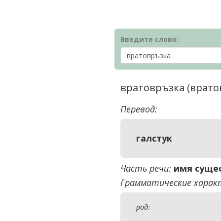
Введите слово:
вратовръзка (врато
Перевод:
галстук
Часть речи:
имя суще
Грамматические харак
род: