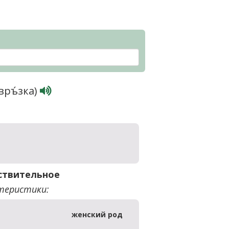
връ́зка)
ствительное
теристики:
женский род