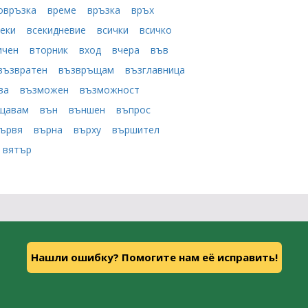
овръзка
време
връзка
връх
секи
всекидневие
всички
всичко
ичен
вторник
вход
вчера
във
възвратен
възвръщам
възглавница
ва
възможен
възможност
ищавам
вън
външен
въпрос
ървя
върна
върху
вършител
вятър
Нашли ошибку? Помогите нам её исправить!