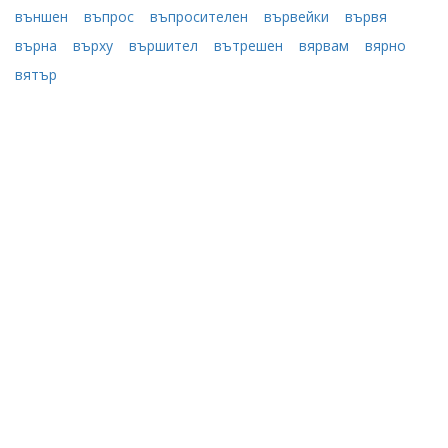
външен
въпрос
въпросителен
вървейки
вървя
върна
върху
вършител
вътрешен
вярвам
вярно
вятър