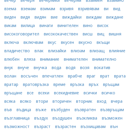
вечер
вечеря
вечеряйки
вечерям
взаимен
взаимно
взема
вземам
взимам
взривя
взривявам
ви
вид
виден
видя
видян
вие
виждайки
виждам
виждане
викам
вилица
винаги
винителен
вино
висок
високоговорител
висококачествен
висш
виц
вишня
включа
включвам
вкус
вкусен
вкусно
вкъщи
владичество
влак
влизайки
влизам
влизащ
влияние
влюбен
вляза
внимание
внимателен
внимателно
внук
внуче
внучка
вода
водя
возя
вокатив
волан
восъчен
впечатлен
врабче
враг
врат
врата
вратар
вратовръзка
време
връзка
връх
връщам
връщане
все
всеки
всекидневие
всички
всичко
всяка
всяко
втори
вторичен
вторник
вход
вчера
във
въдица
въже
възбуден
възвратен
възвръщам
възглавница
въздух
въздушен
възкликва
възможен
възможност
възраст
възрастен
възхищавам
вън