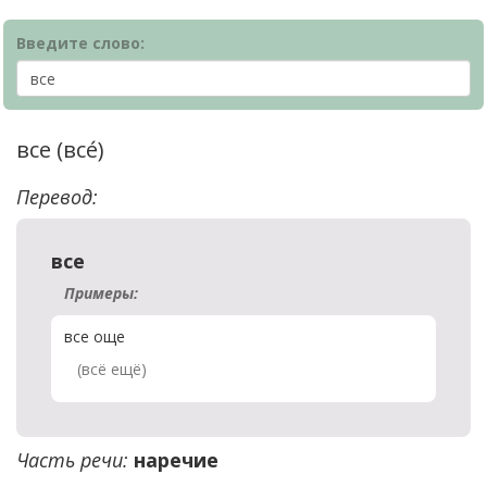
Введите слово:
все (все́)
Перевод:
все
Примеры:
все още
(всё ещё)
Часть речи:
наречие