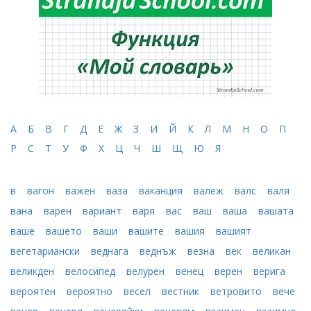
А
Б
В
Г
Д
Е
Ж
З
И
Й
К
Л
М
Н
О
П
Р
С
Т
У
Ф
Х
Ц
Ч
Ш
Щ
Ю
Я
в
вагон
важен
ваза
ваканция
валеж
валс
валя
вана
варен
вариант
варя
вас
ваш
ваша
вашата
ваше
вашето
ваши
вашите
вашия
вашият
вегетариански
веднага
веднъж
везна
век
великан
великден
велосипед
велурен
венец
верен
верига
вероятен
вероятно
весел
вестник
ветровито
вече