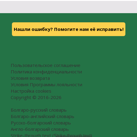
Нашли ошибку? Помогите нам её исправить!
Пользовательское соглашение
Политика конфиденциальности
Условия возврата
Условия Программы лояльности
Настройка cookies
Copyright © 2016-2026
Болгаро-русский словарь
Болгаро-английский словарь
Русско-болгарский словарь
Англо-болгарский словарь
Strike-through text (S̶t̶r̶i̶k̶e̶-̶t̶h̶r̶o̶u̶g̶h̶ ̶t̶e̶x̶t̶)