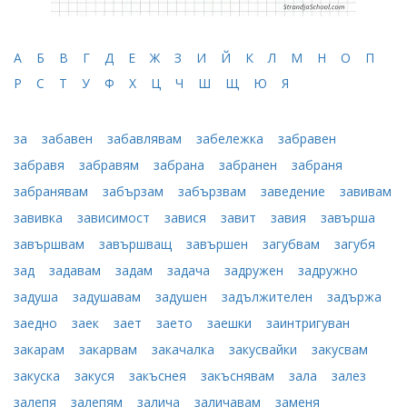
А
Б
В
Г
Д
Е
Ж
З
И
Й
К
Л
М
Н
О
П
Р
С
Т
У
Ф
Х
Ц
Ч
Ш
Щ
Ю
Я
за
забавен
забавлявам
забележка
забравен
забравя
забравям
забрана
забранен
забраня
забранявам
забързам
забързвам
заведение
завивам
завивка
зависимост
завися
завит
завия
завърша
завършвам
завършващ
завършен
загубвам
загубя
зад
задавам
задам
задача
задружен
задружно
задуша
задушавам
задушен
задължителен
задържа
заедно
заек
зает
заето
заешки
заинтригуван
закарам
закарвам
закачалка
закусвайки
закусвам
закуска
закуся
закъснея
закъснявам
зала
залез
залепя
залепям
залича
заличавам
заменя