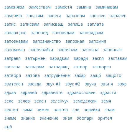
заменяем
замествам
заместя
замина
заминавам
замълча
занасям
занеса
запазвам
запазен
запален
запис
записвам
записващ
запиша
заплата
заплащане
заповед
заповядам
заповядвам
запознавам
запознанство
запозная
запомня
запомнящ
започвайки
започвам
започна
започнат
заправя
запържен
зарадвам
заради
заспя
заставам
застана
затварям
затварящ
затвор
затворен
затворя
затова
затруднение
захар
защо
защото
звателен
звезда
звук #1
звук #2
звуча
звъня
звяр
здрав
здравей
здравейте
здравословен
здрасти
зеле
зелев
зелен
зеленчук
земеделски
земя
зехтин
зима
зимен
златен
зле
знаейки
знам
знаме
знание
значение
зная
зоопарк
зрител
зъб