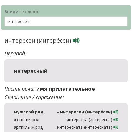
Введите слово:
интересен (интере́сен)
Перевод:
интересный
Часть речи:
имя прилагательное
Склонение / спряжение:
мужской род
- интересен (интере́сен)
женский род
- интересна (интере́сна)
артикль ж.род
- интересната (интере́сната)