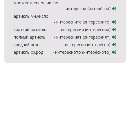
множественное число
- интересни (интере́сни)
артикль мн.число
- интересните (интере́сните)
краткий артикль
- интересния (интере́сния)
полный артикль
- интересният (интере́сният)
средний род
- интересно (интере́сно)
артикль ср.род
- интересното (интере́сното)