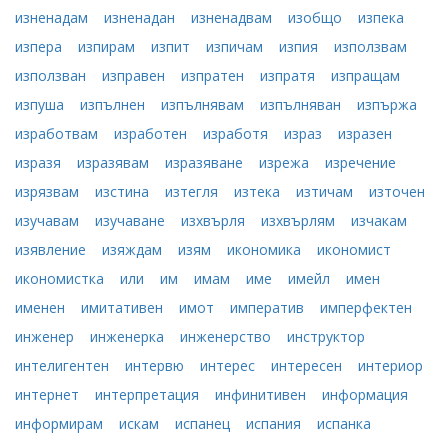
изненадам
изненадан
изненадвам
изобщо
изпека
изпера
изпирам
изпит
изпичам
изпия
използвам
използван
изправен
изпратен
изпратя
изпращам
изпуша
изпълнен
изпълнявам
изпълняван
изпържа
изработвам
изработен
изработя
израз
изразен
изразя
изразявам
изразяване
изрежа
изречение
изрязвам
изстина
изтегля
изтека
изтичам
източен
изучавам
изучаване
изхвърля
изхвърлям
изчакам
изявление
изяждам
изям
икономика
икономист
икономистка
или
им
имам
име
имейл
имен
именен
имитативен
имот
императив
имперфектен
инженер
инженерка
инженерство
инструктор
интелигентен
интервю
интерес
интересен
интериор
интернет
интерпретация
инфинитивен
информация
информирам
искам
испанец
испания
испанка