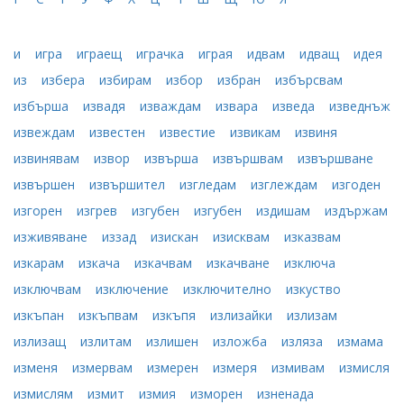
и
игра
играещ
играчка
играя
идвам
идващ
идея
из
избера
избирам
избор
избран
избърсвам
избърша
извадя
изваждам
извара
изведа
изведнъж
извеждам
известен
известие
извикам
извиня
извинявам
извор
извърша
извършвам
извършване
извършен
извършител
изгледам
изглеждам
изгоден
изгорен
изгрев
изгубен
изгубен
издишам
издържам
изживяване
иззад
изискан
изисквам
изказвам
изкарам
изкача
изкачвам
изкачване
изключа
изключвам
изключение
изключително
изкуство
изкъпан
изкъпвам
изкъпя
излизайки
излизам
излизащ
излитам
излишен
изложба
изляза
измама
изменя
измервам
измерен
измеря
измивам
измисля
измислям
измит
измия
изморен
изненада