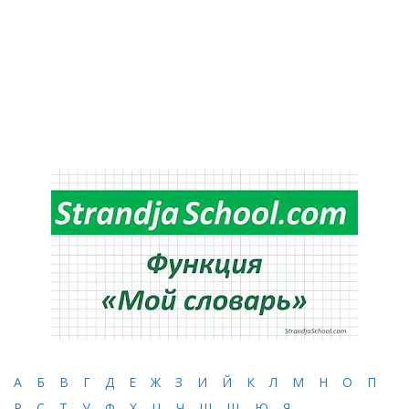
А
Б
В
Г
Д
Е
Ж
З
И
Й
К
Л
М
Н
О
П
Р
С
Т
У
Ф
Х
Ц
Ч
Ш
Щ
Ю
Я