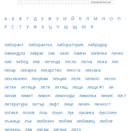
А
Б
В
Г
Д
Е
Ж
З
И
Й
К
Л
М
Н
О
П
Р
С
Т
У
Ф
Х
Ц
Ч
Ш
Щ
Ю
Я
лаборант
лаборантка
лаборатория
лабрадор
лавандула
лаврак
лак
лале
лампа
лапичка
лачен
лая
лебед
лев
легенда
легло
легна
лежа
лек
лекар
лекарка
лекарство
лекота
лексика
лексикален
лекувам
лекция
леля
лепило
лесно
летен
летище
летя
летящ
леща
леща #1
ли
лилав
лимит
лимон
лимонада
лимонка
линия
лист
литература
литър
лифт
лице
личен
личност
логика
лозов
лош
лошо
лук
луканка
луксозен
лъжица
лък
любезен
любим
любимец
любов
люлеещ
ляв
лягам
лягане
лято