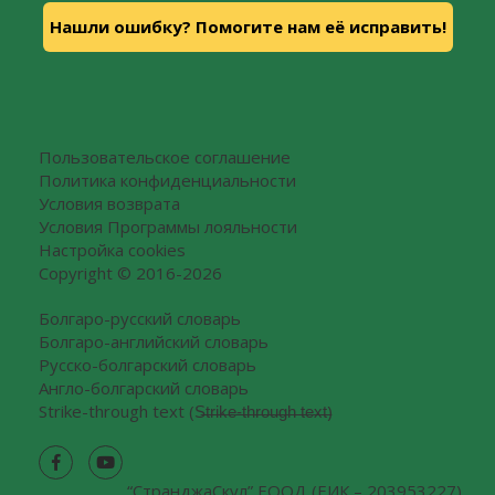
Нашли ошибку? Помогите нам её исправить!
Пользовательское соглашение
Политика конфиденциальности
Условия возврата
Условия Программы лояльности
Настройка cookies
Copyright © 2016-2026
Болгаро-русский словарь
Болгаро-английский словарь
Русско-болгарский словарь
Англо-болгарский словарь
Strike-through text (S̶t̶r̶i̶k̶e̶-̶t̶h̶r̶o̶u̶g̶h̶ ̶t̶e̶x̶t̶)
“СтранджаCкул” ЕООД (ЕИК – 203953227)