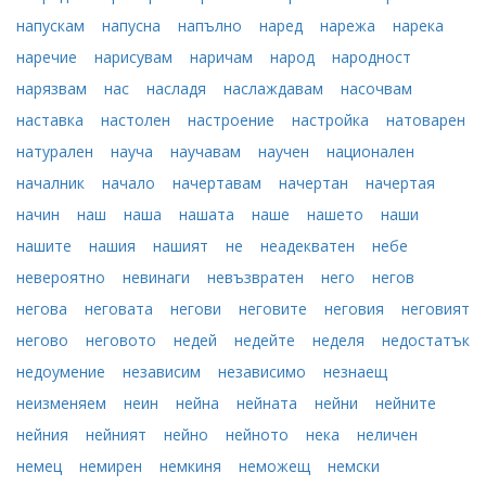
напускам
напусна
напълно
наред
нарежа
нарека
наречие
нарисувам
наричам
народ
народност
нарязвам
нас
насладя
наслаждавам
насочвам
наставка
настолен
настроение
настройка
натоварен
натурален
науча
научавам
научен
национален
началник
начало
начертавам
начертан
начертая
начин
наш
наша
нашата
наше
нашето
наши
нашите
нашия
нашият
не
неадекватен
небе
невероятно
невинаги
невъзвратен
него
негов
негова
неговата
негови
неговите
неговия
неговият
негово
неговото
недей
недейте
неделя
недостатък
недоумение
независим
независимо
незнаещ
неизменяем
неин
нейна
нейната
нейни
нейните
нейния
нейният
нейно
нейното
нека
неличен
немец
немирен
немкиня
неможещ
немски