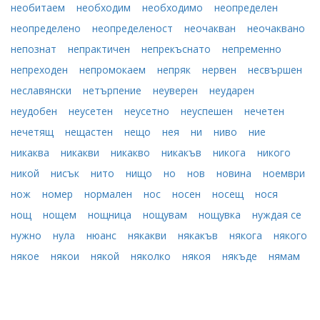
необитаем
необходим
необходимо
неопределен
неопределено
неопределеност
неочакван
неочаквано
непознат
непрактичен
непрекъснато
непременно
непреходен
непромокаем
непряк
нервен
несвършен
неславянски
нетърпение
неуверен
неударен
неудобен
неусетен
неусетно
неуспешен
нечетен
нечетящ
нещастен
нещо
нея
ни
ниво
ние
никаква
никакви
никакво
никакъв
никога
никого
никой
нисък
нито
нищо
но
нов
новина
ноември
нож
номер
нормален
нос
носен
носещ
нося
нощ
нощем
нощница
нощувам
нощувка
нуждая се
нужно
нула
нюанс
някакви
някакъв
някога
някого
някое
някои
някой
няколко
някоя
някъде
нямам