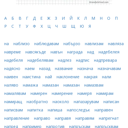
А
Б
В
Г
Д
Е
Ж
З
И
Й
К
Л
М
Н
О
П
Р
С
Т
У
Ф
Х
Ц
Ч
Ш
Щ
Ю
Я
на
наблизо
наблюдавам
набързо
навлизам
навляза
навреме
навсякъде
навън
награда
над
надебелея
надебеля
надебелявам
надлез
надпис
надпревара
надясно
наем
назад
название
назнача
назначавам
наивен
наистина
най
наклонение
накрая
нали
наляво
намажа
намазан
намазан
намазвам
намалявам
намерен
намерение
намеря
намирам
намиращ
наобратно
наоколо
напазарувам
написан
написвам
напитка
напиша
напоследък
направен
направление
направо
направя
направям
напрегнат
напред
например
напротив
напръскам
напръсквам