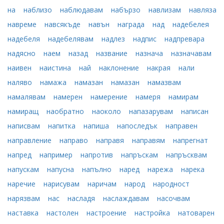
на
наблизо
наблюдавам
набързо
навлизам
навляза
навреме
навсякъде
навън
награда
над
надебелея
надебеля
надебелявам
надлез
надпис
надпревара
надясно
наем
назад
название
назнача
назначавам
наивен
наистина
най
наклонение
накрая
нали
наляво
намажа
намазан
намазан
намазвам
намалявам
намерен
намерение
намеря
намирам
намиращ
наобратно
наоколо
напазарувам
написан
написвам
напитка
напиша
напоследък
направен
направление
направо
направя
направям
напрегнат
напред
например
напротив
напръскам
напръсквам
напускам
напусна
напълно
наред
нарежа
нарека
наречие
нарисувам
наричам
народ
народност
нарязвам
нас
насладя
наслаждавам
насочвам
наставка
настолен
настроение
настройка
натоварен