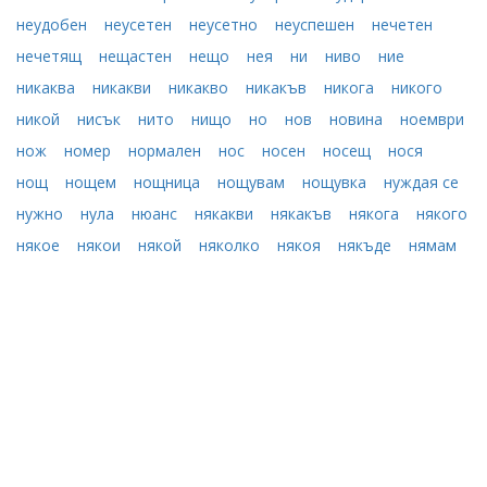
неудобен
неусетен
неусетно
неуспешен
нечетен
нечетящ
нещастен
нещо
нея
ни
ниво
ние
никаква
никакви
никакво
никакъв
никога
никого
никой
нисък
нито
нищо
но
нов
новина
ноември
нож
номер
нормален
нос
носен
носещ
нося
нощ
нощем
нощница
нощувам
нощувка
нуждая се
нужно
нула
нюанс
някакви
някакъв
някога
някого
някое
някои
някой
няколко
някоя
някъде
нямам