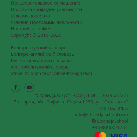
Пользовательское соглашение
Политика конфиденциальности
Условия возврата
Условия Программы лояльности
Настройка cookies
Copyright © 2016-2026
Болгаро-русский словарь
Болгаро-английский словарь
Русско-болгарский словарь
Англо-болгарский словарь
Strike-through text (S̶t̶r̶i̶k̶e̶-̶t̶h̶r̶o̶u̶g̶h̶ ̶t̶e̶x̶t̶)
“СтранджаCкул” ЕООД (ЕИК – 203953227)
Болгария, обл. София, г. София 1233, ул. “Странджа”
No 162, ап. 5
info@strandjaschool.com
StrandjaSchool
+359886823754