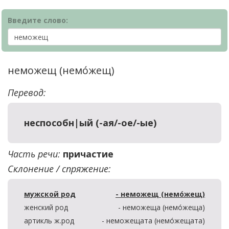
Введите слово:
неможещ (немо́жещ)
Перевод:
неспособн|ый (-ая/-ое/-ые)
Часть речи:
причастие
Склонение / спряжение:
мужской род
- неможещ (немо́жещ)
женский род
- неможеща (немо́жеща)
артикль ж.род
- неможещата (немо́жещата)