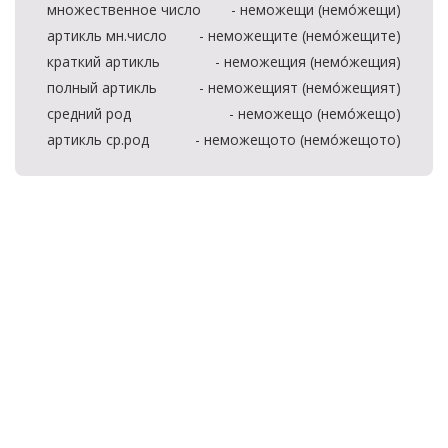
множественное число
- неможещи (немо́жещи)
артикль мн.число
- неможещите (немо́жещите)
краткий артикль
- неможещия (немо́жещия)
полный артикль
- неможещият (немо́жещият)
средний род
- неможещо (немо́жещо)
артикль ср.род
- неможещото (немо́жещото)