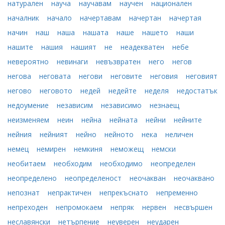
натурален
науча
научавам
научен
национален
началник
начало
начертавам
начертан
начертая
начин
наш
наша
нашата
наше
нашето
наши
нашите
нашия
нашият
не
неадекватен
небе
невероятно
невинаги
невъзвратен
него
негов
негова
неговата
негови
неговите
неговия
неговият
негово
неговото
недей
недейте
неделя
недостатък
недоумение
независим
независимо
незнаещ
неизменяем
неин
нейна
нейната
нейни
нейните
нейния
нейният
нейно
нейното
нека
неличен
немец
немирен
немкиня
неможещ
немски
необитаем
необходим
необходимо
неопределен
неопределено
неопределеност
неочакван
неочаквано
непознат
непрактичен
непрекъснато
непременно
непреходен
непромокаем
непряк
нервен
несвършен
неславянски
нетърпение
неуверен
неударен