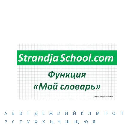
А
Б
В
Г
Д
Е
Ж
З
И
Й
К
Л
М
Н
О
П
Р
С
Т
У
Ф
Х
Ц
Ч
Ш
Щ
Ю
Я