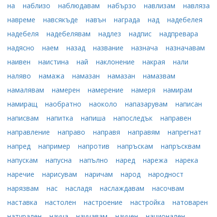
на
наблизо
наблюдавам
набързо
навлизам
навляза
навреме
навсякъде
навън
награда
над
надебелея
надебеля
надебелявам
надлез
надпис
надпревара
надясно
наем
назад
название
назнача
назначавам
наивен
наистина
най
наклонение
накрая
нали
наляво
намажа
намазан
намазан
намазвам
намалявам
намерен
намерение
намеря
намирам
намиращ
наобратно
наоколо
напазарувам
написан
написвам
напитка
напиша
напоследък
направен
направление
направо
направя
направям
напрегнат
напред
например
напротив
напръскам
напръсквам
напускам
напусна
напълно
наред
нарежа
нарека
наречие
нарисувам
наричам
народ
народност
нарязвам
нас
насладя
наслаждавам
насочвам
наставка
настолен
настроение
настройка
натоварен
натурален
науча
научавам
научен
национален