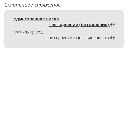
Склонение / спряжение:
единственное число
- нетърпение (нетърпе́ние)
артикль ср.род
- нетърпението (нетърпе́нието)