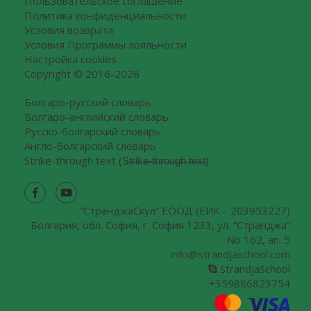
Пользовательское соглашение
Политика конфиденциальности
Условия возврата
Условия Программы лояльности
Настройка cookies
Copyright © 2016-2026
Болгаро-русский словарь
Болгаро-английский словарь
Русско-болгарский словарь
Англо-болгарский словарь
Strike-through text (S̶t̶r̶i̶k̶e̶-̶t̶h̶r̶o̶u̶g̶h̶ ̶t̶e̶x̶t̶)
“СтранджаCкул” ЕООД (ЕИК – 203953227)
Болгария, обл. София, г. София 1233, ул. “Странджа”
No 162, ап. 5
info@strandjaschool.com
StrandjaSchool
+359886823754