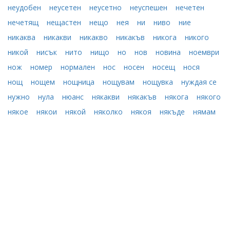
неудобен
неусетен
неусетно
неуспешен
нечетен
нечетящ
нещастен
нещо
нея
ни
ниво
ние
никаква
никакви
никакво
никакъв
никога
никого
никой
нисък
нито
нищо
но
нов
новина
ноември
нож
номер
нормален
нос
носен
носещ
нося
нощ
нощем
нощница
нощувам
нощувка
нуждая се
нужно
нула
нюанс
някакви
някакъв
някога
някого
някое
някои
някой
няколко
някоя
някъде
нямам