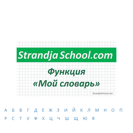
А
Б
В
Г
Д
Е
Ж
З
И
Й
К
Л
М
Н
О
П
Р
С
Т
У
Ф
Х
Ц
Ч
Ш
Щ
Ю
Я