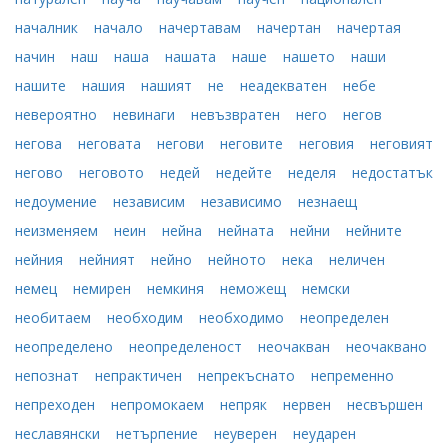
началник
начало
начертавам
начертан
начертая
начин
наш
наша
нашата
наше
нашето
наши
нашите
нашия
нашият
не
неадекватен
небе
невероятно
невинаги
невъзвратен
него
негов
негова
неговата
негови
неговите
неговия
неговият
негово
неговото
недей
недейте
неделя
недостатък
недоумение
независим
независимо
незнаещ
неизменяем
неин
нейна
нейната
нейни
нейните
нейния
нейният
нейно
нейното
нека
неличен
немец
немирен
немкиня
неможещ
немски
необитаем
необходим
необходимо
неопределен
неопределено
неопределеност
неочакван
неочаквано
непознат
непрактичен
непрекъснато
непременно
непреходен
непромокаем
непряк
нервен
несвършен
неславянски
нетърпение
неуверен
неударен