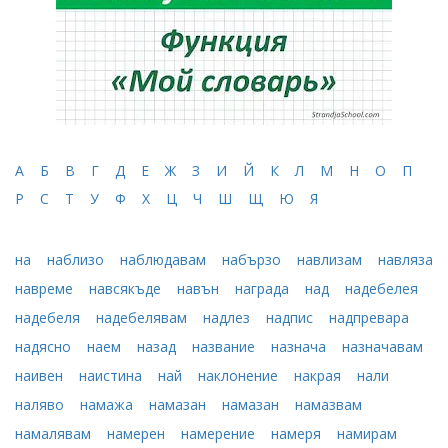
А
Б
В
Г
Д
Е
Ж
З
И
Й
К
Л
М
Н
О
П
Р
С
Т
У
Ф
Х
Ц
Ч
Ш
Щ
Ю
Я
на
наблизо
наблюдавам
набързо
навлизам
навляза
навреме
навсякъде
навън
награда
над
надебелея
надебеля
надебелявам
надлез
надпис
надпревара
надясно
наем
назад
название
назнача
назначавам
наивен
наистина
най
наклонение
накрая
нали
наляво
намажа
намазан
намазан
намазвам
намалявам
намерен
намерение
намеря
намирам