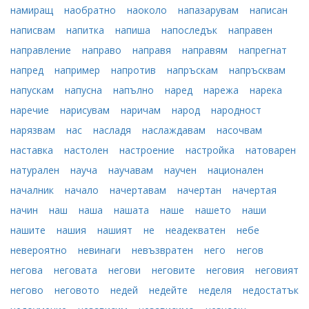
намиращ
наобратно
наоколо
напазарувам
написан
написвам
напитка
напиша
напоследък
направен
направление
направо
направя
направям
напрегнат
напред
например
напротив
напръскам
напръсквам
напускам
напусна
напълно
наред
нарежа
нарека
наречие
нарисувам
наричам
народ
народност
нарязвам
нас
насладя
наслаждавам
насочвам
наставка
настолен
настроение
настройка
натоварен
натурален
науча
научавам
научен
национален
началник
начало
начертавам
начертан
начертая
начин
наш
наша
нашата
наше
нашето
наши
нашите
нашия
нашият
не
неадекватен
небе
невероятно
невинаги
невъзвратен
него
негов
негова
неговата
негови
неговите
неговия
неговият
негово
неговото
недей
недейте
неделя
недостатък