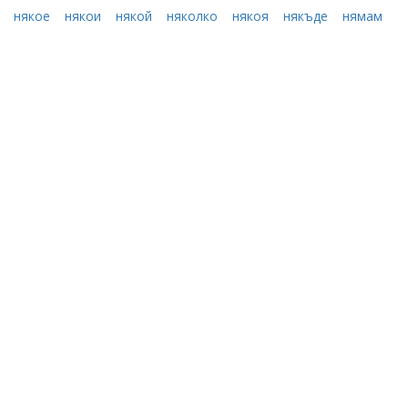
някое
някои
някой
няколко
някоя
някъде
нямам