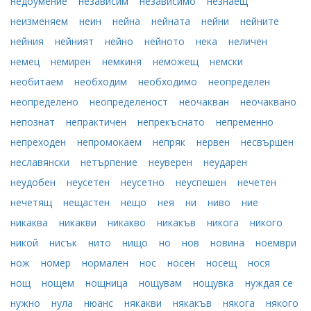
недоумение
независим
независимо
незнаещ
неизменяем
неин
нейна
нейната
нейни
нейните
нейния
нейният
нейно
нейното
нека
неличен
немец
немирен
немкиня
неможещ
немски
необитаем
необходим
необходимо
неопределен
неопределено
неопределеност
неочакван
неочаквано
непознат
непрактичен
непрекъснато
непременно
непреходен
непромокаем
непряк
нервен
несвършен
неславянски
нетърпение
неуверен
неударен
неудобен
неусетен
неусетно
неуспешен
нечетен
нечетящ
нещастен
нещо
нея
ни
ниво
ние
никаква
никакви
никакво
никакъв
никога
никого
никой
нисък
нито
нищо
но
нов
новина
ноември
нож
номер
нормален
нос
носен
носещ
нося
нощ
нощем
нощница
нощувам
нощувка
нуждая се
нужно
нула
нюанс
някакви
някакъв
някога
някого