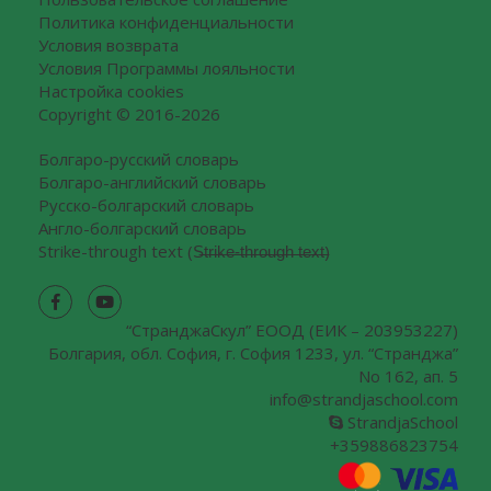
Политика конфиденциальности
Условия возврата
Условия Программы лояльности
Настройка cookies
Copyright © 2016-2026
Болгаро-русский словарь
Болгаро-английский словарь
Русско-болгарский словарь
Англо-болгарский словарь
Strike-through text (S̶t̶r̶i̶k̶e̶-̶t̶h̶r̶o̶u̶g̶h̶ ̶t̶e̶x̶t̶)
“СтранджаCкул” ЕООД (ЕИК – 203953227)
Болгария, обл. София, г. София 1233, ул. “Странджа”
No 162, ап. 5
info@strandjaschool.com
StrandjaSchool
+359886823754