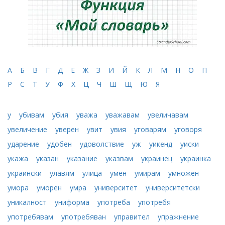
А
Б
В
Г
Д
Е
Ж
З
И
Й
К
Л
М
Н
О
П
Р
С
Т
У
Ф
Х
Ц
Ч
Ш
Щ
Ю
Я
у
убивам
убия
уважа
уважавам
увеличавам
увеличение
уверен
увит
увия
уговарям
уговоря
ударение
удобен
удоволствие
уж
уикенд
уиски
укажа
указан
указание
указвам
украинец
украинка
украински
улавям
улица
умен
умирам
умножен
умора
уморен
умра
университет
университетски
уникалност
униформа
употреба
употребя
употребявам
употребяван
управител
упражнение