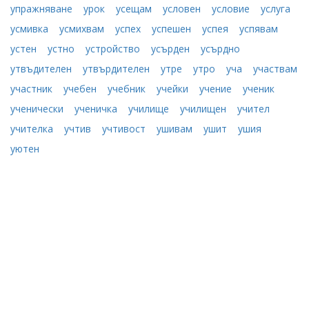
упражняване
урок
усещам
условен
условие
услуга
усмивка
усмихвам
успех
успешен
успея
успявам
устен
устно
устройство
усърден
усърдно
утвъдителен
утвърдителен
утре
утро
уча
участвам
участник
учебен
учебник
учейки
учение
ученик
ученически
ученичка
училище
училищен
учител
учителка
учтив
учтивост
ушивам
ушит
ушия
уютен