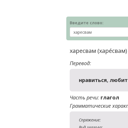
Введите слово:
харесвам (харе́свам
Перевод:
нравиться, любит
Часть речи:
глагол
Грамматические харак
Спряжение:
Вид глагола: