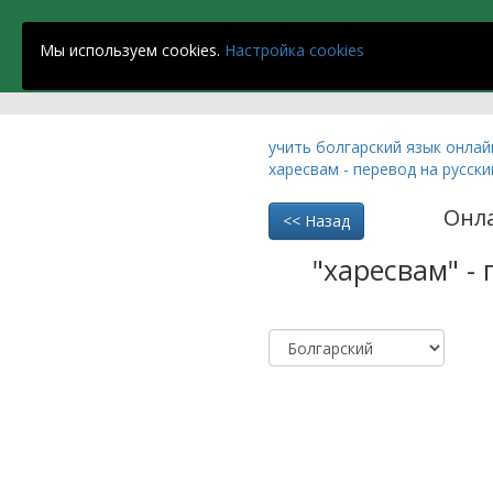
Strandja School
Мы используем cookies.
Настройка cookies
учить болгарский язык онла
харесвам - перевод на русски
Онл
<< Назад
"харесвам" -