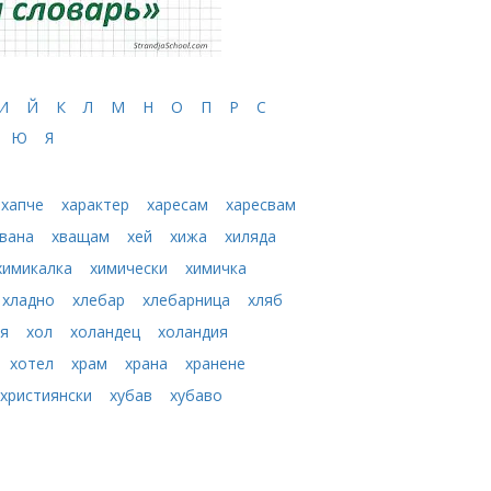
И
Й
К
Л
М
Н
О
П
Р
С
Ю
Я
хапче
характер
харесам
харесвам
хвана
хващам
хей
хижа
хиляда
химикалка
химически
химичка
хладно
хлебар
хлебарница
хляб
дя
хол
холандец
холандия
хотел
храм
храна
хранене
християнски
хубав
хубаво