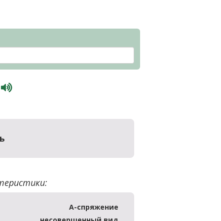
)
ь
теристики:
А-спряжение
несовершенный вид