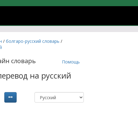
учить болгарский язык онлайн
йн
/
болгаро-русский словарь
/
й
айн словарь
Помощь
 перевод на русский