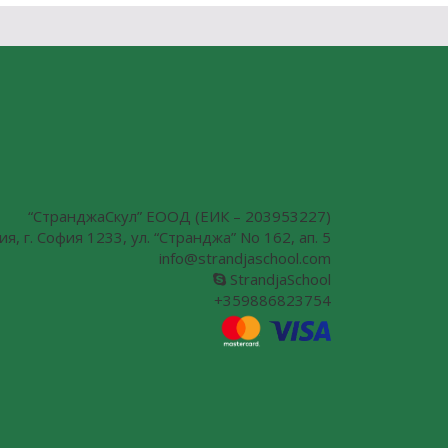
“СтранджаCкул” ЕООД (ЕИК – 203953227)
я, г. София 1233, ул. “Странджа” No 162, ап. 5
info@strandjaschool.com
StrandjaSchool
+359886823754