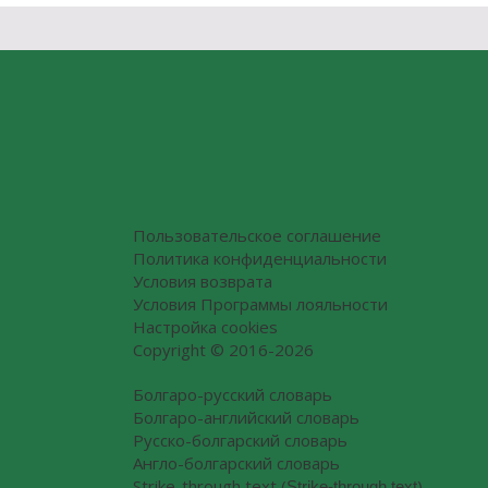
Пользовательское соглашение
Политика конфиденциальности
Условия возврата
Условия Программы лояльности
Настройка cookies
Copyright © 2016-2026
Болгаро-русский словарь
Болгаро-английский словарь
Русско-болгарский словарь
Англо-болгарский словарь
Strike-through text (S̶t̶r̶i̶k̶e̶-̶t̶h̶r̶o̶u̶g̶h̶ ̶t̶e̶x̶t̶)