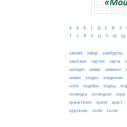
А
Б
В
Г
Д
Е
Ж
З
Т
У
Ф
Х
Ц
Ч
Ш
Щ
хавлия
хайде
хамбургер
харесван
хартия
харча
хиляден
химик
химикал
химия
хладен
хладилник
хоби
ходейки
ходещ
хо
холандка
холандски
хора
хранителен
храня
храст
художник
хълм
хъски