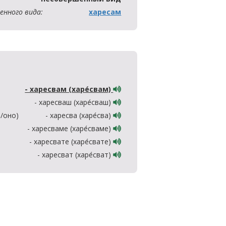
енного вида:
харесам
- харесвам (харе́свам)
- харесваш (харе́сваш)
а/оно)
- харесва (харе́сва)
- харесваме (харе́сваме)
- харесвате (харе́свате)
- харесват (харе́сват)