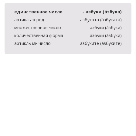
единственное число
- азбука (а́збука)
артикль ж.род
- азбуката (а́збуката)
множественное число
- азбуки (а́збуки)
количественная форма
- азбуки (а́збуки)
артикль мн.число
- азбуките (а́збуките)