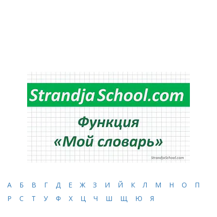
А
Б
В
Г
Д
Е
Ж
З
И
Й
К
Л
М
Н
О
П
Р
С
Т
У
Ф
Х
Ц
Ч
Ш
Щ
Ю
Я