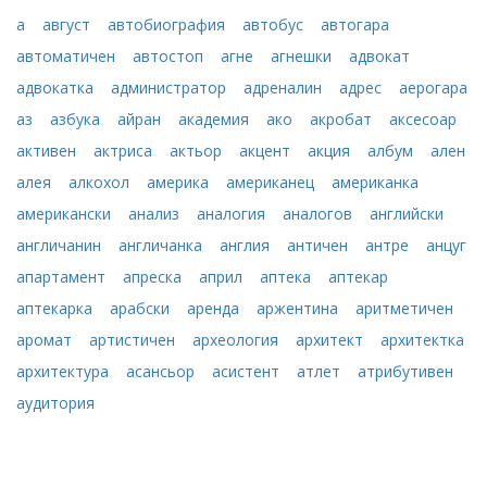
а
август
автобиография
автобус
автогара
автоматичен
автостоп
агне
агнешки
адвокат
адвокатка
администратор
адреналин
адрес
аерогара
аз
азбука
айран
академия
ако
акробат
аксесоар
активен
актриса
актьор
акцент
акция
албум
ален
алея
алкохол
америка
американец
американка
американски
анализ
аналогия
аналогов
английски
англичанин
англичанка
англия
античен
антре
анцуг
апартамент
апреска
април
аптека
аптекар
аптекарка
арабски
аренда
аржентина
аритметичен
аромат
артистичен
археология
архитект
архитектка
архитектура
асансьор
асистент
атлет
атрибутивен
аудитория