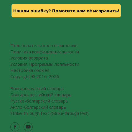
Нашли ошибку? Помогите нам её исправить!
Пользовательское соглашение
Политика конфиденциальности
Условия возврата
Условия Программы лояльности
Настройка cookies
Copyright © 2016-2026
Болгаро-русский словарь
Болгаро-английский словарь
Русско-болгарский словарь
Англо-болгарский словарь
Strike-through text (S̶t̶r̶i̶k̶e̶-̶t̶h̶r̶o̶u̶g̶h̶ ̶t̶e̶x̶t̶)