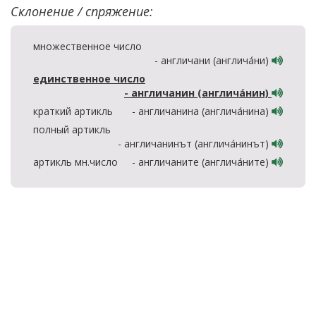
Склонение / спряжение:
множественное число
- англичани (англича́ни)
единственное число
- англичанин (англича́нин)
краткий артикль
- англичанина (англича́нина)
полный артикль
- англичанинът (англича́нинът)
артикль мн.число
- англичаните (англича́ните)