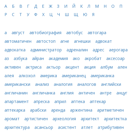
А
Б
В
Г
Д
Е
Ж
З
И
Й
К
Л
М
Н
О
П
Р
С
Т
У
Ф
Х
Ц
Ч
Ш
Щ
Ю
Я
а
август
автобиография
автобус
автогара
автоматичен
автостоп
агне
агнешки
адвокат
адвокатка
администратор
адреналин
адрес
аерогара
аз
азбука
айран
академия
ако
акробат
аксесоар
активен
актриса
актьор
акцент
акция
албум
ален
алея
алкохол
америка
американец
американка
американски
анализ
аналогия
аналогов
английски
англичанин
англичанка
англия
античен
антре
анцуг
апартамент
апреска
април
аптека
аптекар
аптекарка
арабски
аренда
аржентина
аритметичен
аромат
артистичен
археология
архитект
архитектка
архитектура
асансьор
асистент
атлет
атрибутивен