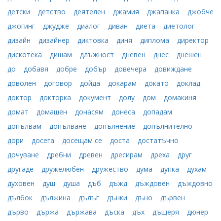
детски
детство
деятелен
джамия
джапанка
джобче
джогинг
джудже
диалог
диван
диета
диетолог
дизайн
дизайнер
диктовка
диня
диплома
директор
дискотека
дишам
длъжност
дневен
днес
днешен
до
добавя
добре
добър
довечера
довиждане
доволен
договор
дойда
докарам
докато
доклад
доктор
докторка
документ
долу
дом
домакиня
домат
домашен
донасям
донеса
допадам
допълвам
допълване
допълнение
допълнително
дори
досега
досещам се
доста
достатъчно
дочуване
дребни
древен
дресирам
дреха
друг
другаде
дружелюбен
дружество
дума
дупка
духам
духовен
душ
душа
дъб
дъжд
дъждовен
дъждовно
дълбок
дължина
дълъг
дънки
дъно
дървен
дърво
държа
държава
дъска
дъх
дъщеря
дюнер