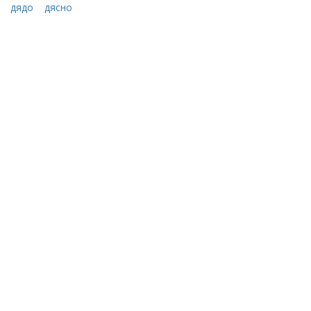
дядо
дясно