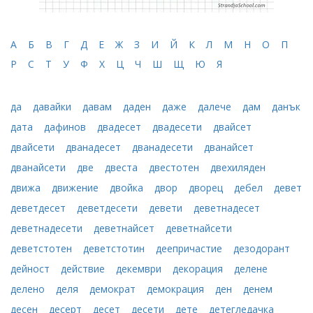
А
Б
В
Г
Д
Е
Ж
З
И
Й
К
Л
М
Н
О
П
Р
С
Т
У
Ф
Х
Ц
Ч
Ш
Щ
Ю
Я
да
давайки
давам
даден
даже
далече
дам
данък
дата
дафинов
двадесет
двадесети
двайсет
двайсети
дванадесет
дванадесети
дванайсет
дванайсети
две
двеста
двестотен
двехиляден
движа
движение
двойка
двор
дворец
дебел
девет
деветдесет
деветдесети
девети
деветнадесет
деветнадесети
деветнайсет
деветнайсети
деветстотен
деветстотин
деепричастие
дезодорант
дейност
действие
декември
декорация
делене
делено
деля
демократ
демокрация
ден
денем
десен
десерт
десет
десети
дете
детегледачка