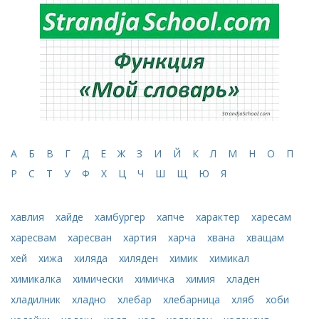
А
Б
В
Г
Д
Е
Ж
З
И
Й
К
Л
М
Н
О
П
Р
С
Т
У
Ф
Х
Ц
Ч
Ш
Щ
Ю
Я
хавлия
хайде
хамбургер
хапче
характер
харесам
харесвам
харесван
хартия
харча
хвана
хващам
хей
хижа
хиляда
хиляден
химик
химикал
химикалка
химически
химичка
химия
хладен
хладилник
хладно
хлебар
хлебарница
хляб
хоби