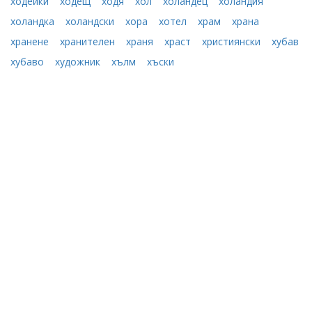
ходейки
ходещ
ходя
хол
холандец
холандия
холандка
холандски
хора
хотел
храм
храна
хранене
хранителен
храня
храст
християнски
хубав
хубаво
художник
хълм
хъски