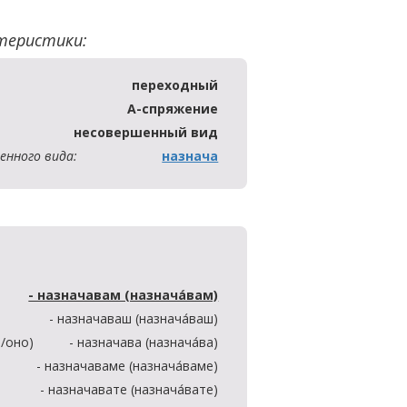
теристики:
переходный
А-спряжение
несовершенный вид
енного вида:
назнача
- назначавам (назнача́вам)
- назначаваш (назнача́ваш)
а/оно)
- назначава (назнача́ва)
- назначаваме (назнача́ваме)
- назначавате (назнача́вате)