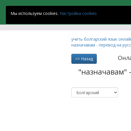
Strandja School
Мы используем cookies.
Настройка cookies
учить болгарский язык онла
назначавам - перевод на рус
Онл
<< Назад
"назначавам" 