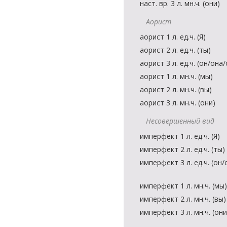
наст. вр. 3 л. мн.ч. (они)
Аорист
аорист 1 л. ед.ч. (Я)
аорист 2 л. ед.ч. (ты)
аорист 3 л. ед.ч. (он/она
аорист 1 л. мн.ч. (мы)
аорист 2 л. мн.ч. (вы)
аорист 3 л. мн.ч. (они)
Несовершенный вид
имперфект 1 л. ед.ч. (Я)
имперфект 2 л. ед.ч. (ты)
имперфект 3 л. ед.ч. (он
имперфект 1 л. мн.ч. (мы)
имперфект 2 л. мн.ч. (вы)
имперфект 3 л. мн.ч. (они