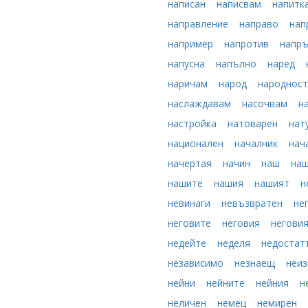
написан
написвам
напитк
направление
направо
нап
например
напротив
напр
напусна
напълно
наред
наричам
народ
народнос
наслаждавам
насочвам
н
настройка
натоварен
нат
национален
началник
нач
начертая
начин
наш
на
нашите
нашия
нашият
н
невинаги
невъзвратен
не
неговите
неговия
негови
недейте
неделя
недостат
независимо
незнаещ
неи
нейни
нейните
нейния
н
неличен
немец
немирен