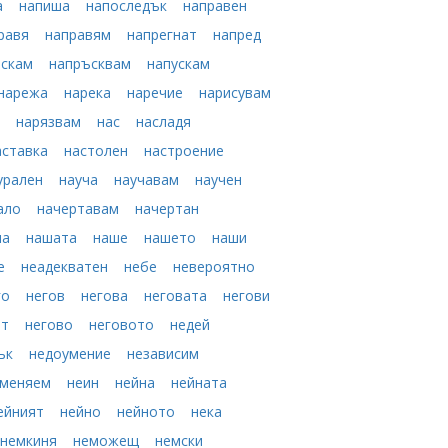
а
напиша
напоследък
направен
равя
направям
напрегнат
напред
ъскам
напръсквам
напускам
нарежа
нарека
наречие
нарисувам
т
нарязвам
нас
насладя
аставка
настолен
настроение
урален
науча
научавам
научен
ало
начертавам
начертан
ша
нашата
наше
нашето
наши
е
неадекватен
небе
невероятно
го
негов
негова
неговата
негови
ят
негово
неговото
недей
ък
недоумение
независим
зменяем
неин
нейна
нейната
ейният
нейно
нейното
нека
немкиня
неможещ
немски