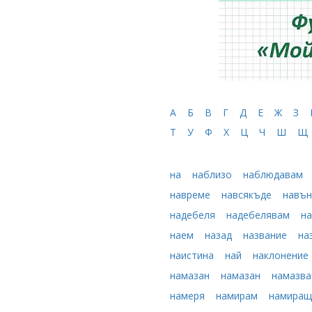
А
Б
В
Г
Д
Е
Ж
З
Т
У
Ф
Х
Ц
Ч
Ш
Щ
на
наблизо
наблюдавам
навреме
навсякъде
навъ
надебеля
надебелявам
н
наем
назад
название
на
наистина
най
наклонение
намазан
намазан
намазв
намеря
намирам
намира