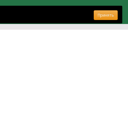
Принять