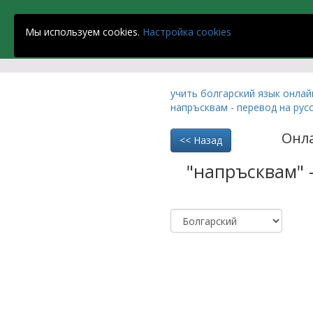
Strandja School
Мы используем cookies.
Настройка cookies
учить болгарский язык онла
напръсквам - перевод на рус
Онл
<< Назад
"напръсквам" 