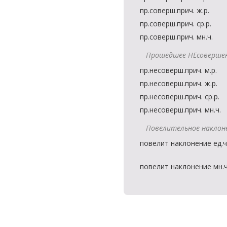
пр.соверш.прич. ж.р.
пр.соверш.прич. ср.р.
пр.соверш.прич. мн.ч.
Прошедшее НЕсовершен
пр.несоверш.прич. м.р.
пр.несоверш.прич. ж.р.
пр.несоверш.прич. ср.р.
пр.несоверш.прич. мн.ч.
Повелительное наклон
повелит наклонение ед.
повелит наклонение мн.