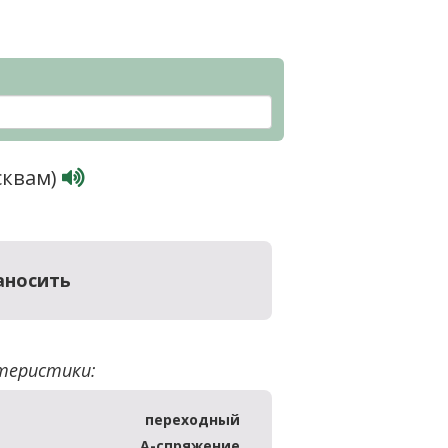
сквам)
аносить
теристики:
переходный
А-спряжение