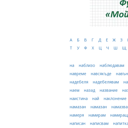
А
Б
В
Г
Д
Е
Ж
З
Т
У
Ф
Х
Ц
Ч
Ш
Щ
на
наблизо
наблюдавам
навреме
навсякъде
навъ
надебеля
надебелявам
н
наем
назад
название
на
наистина
най
наклонение
намазан
намазан
намазв
намеря
намирам
намира
написан
написвам
напитк