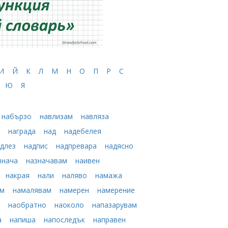
И
Й
К
Л
М
Н
О
П
Р
С
Ю
Я
набързо
навлизам
навляза
н
награда
над
надебелея
адлез
надпис
надпревара
надясно
знача
назначавам
наивен
накрая
нали
наляво
намажа
ам
намалявам
намерен
намерение
щ
наобратно
наоколо
напазарувам
а
напиша
напоследък
направен