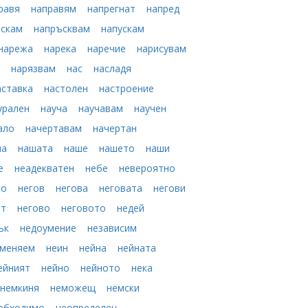
равя
направям
напрегнат
напред
ъскам
напръсквам
напускам
нарежа
нарека
наречие
нарисувам
т
нарязвам
нас
насладя
аставка
настолен
настроение
урален
науча
научавам
научен
ало
начертавам
начертан
ша
нашата
наше
нашето
наши
е
неадекватен
небе
невероятно
го
негов
негова
неговата
негови
ят
негово
неговото
недей
ък
недоумение
независим
зменяем
неин
нейна
нейната
ейният
нейно
нейното
нека
немкиня
неможещ
немски
обходимо
неопределен