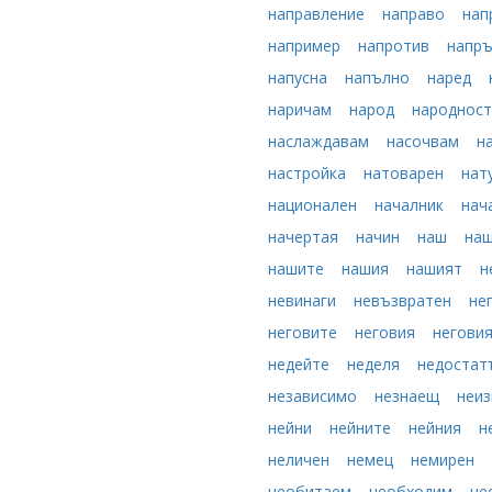
направление
направо
нап
например
напротив
напр
напусна
напълно
наред
наричам
народ
народнос
наслаждавам
насочвам
н
настройка
натоварен
нат
национален
началник
нач
начертая
начин
наш
на
нашите
нашия
нашият
н
невинаги
невъзвратен
не
неговите
неговия
негови
недейте
неделя
недостат
независимо
незнаещ
неи
нейни
нейните
нейния
н
неличен
немец
немирен
необитаем
необходим
не