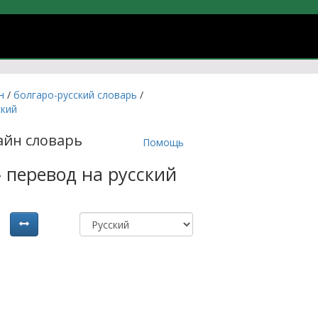
учить болгарский язык онлайн
йн
/
болгаро-русский словарь
/
ский
айн словарь
Помощь
- перевод на русский