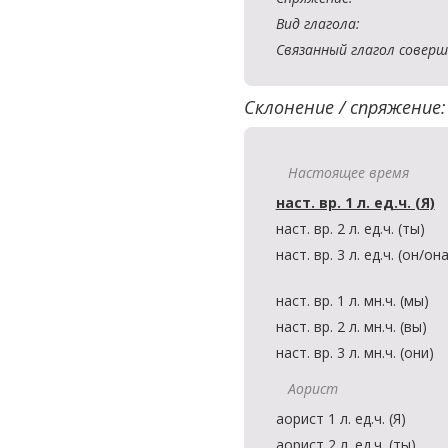
Вид глагола:
Связанный глагол соверш
Склонение / спряжение:
Настоящее время
наст. вр. 1 л. ед.ч. (Я)
наст. вр. 2 л. ед.ч. (ты)
наст. вр. 3 л. ед.ч. (он/он
наст. вр. 1 л. мн.ч. (мы)
наст. вр. 2 л. мн.ч. (вы)
наст. вр. 3 л. мн.ч. (они)
Аорист
аорист 1 л. ед.ч. (Я)
аорист 2 л. ед.ч. (ты)