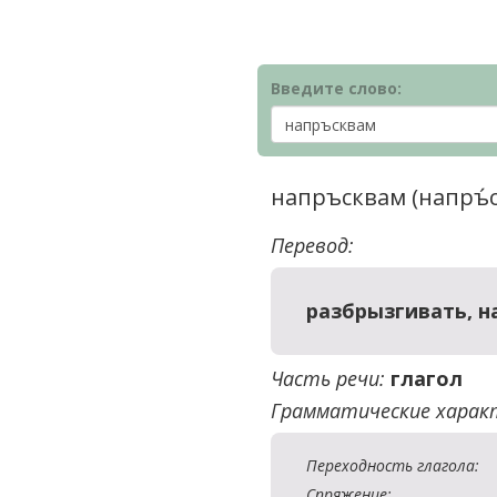
Введите слово:
напръсквам (напръ́
Перевод:
разбрызгивать, н
Часть речи:
глагол
Грамматические харак
Переходность глагола:
Спряжение: