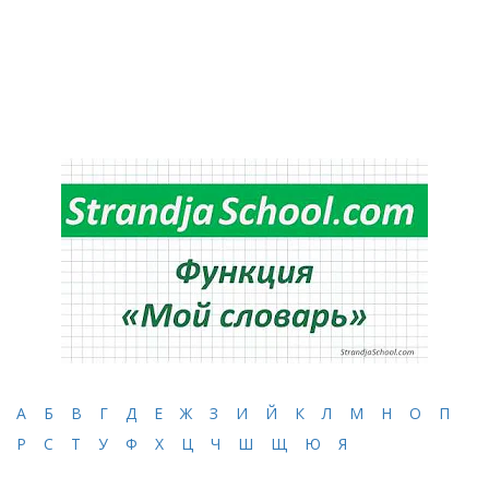
А
Б
В
Г
Д
Е
Ж
З
И
Й
К
Л
М
Н
О
П
Р
С
Т
У
Ф
Х
Ц
Ч
Ш
Щ
Ю
Я