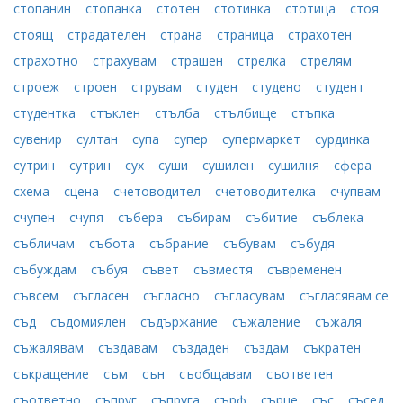
стопанин
стопанка
стотен
стотинка
стотица
стоя
стоящ
страдателен
страна
страница
страхотен
страхотно
страхувам
страшен
стрелка
стрелям
строеж
строен
струвам
студен
студено
студент
студентка
стъклен
стълба
стълбище
стъпка
сувенир
султан
супа
супер
супермаркет
сурдинка
сутрин
сутрин
сух
суши
сушилен
сушилня
сфера
схема
сцена
счетоводител
счетоводителка
счупвам
счупен
счупя
събера
събирам
събитие
съблека
събличам
събота
събрание
събувам
събудя
събуждам
събуя
съвет
съвместя
съвременен
съвсем
съгласен
съгласно
съгласувам
съгласявам ce
съд
съдомиялен
съдържание
съжаление
съжаля
съжалявам
създавам
създаден
създам
съкратен
съкращение
съм
сън
съобщавам
съответен
съответно
съпруг
съпруга
сърф
сърце
със
съсед