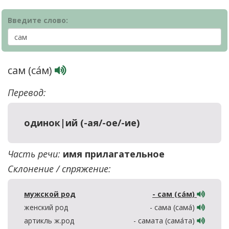
Введите слово:
сам (са́м)
Перевод:
одинок|ий (-ая/-ое/-ие)
Часть речи:
имя прилагательное
Склонение / спряжение:
мужской род
- сам (са́м)
женский род
- сама (сама́)
артикль ж.род
- самата (сама́та)