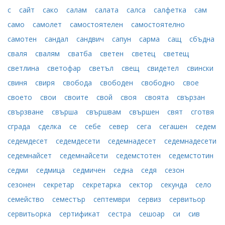
с
сайт
сако
салам
салата
салса
салфетка
сам
само
самолет
самостоятелен
самостоятелно
самотен
сандал
сандвич
сапун
сарма
сащ
сбъдна
сваля
свалям
сватба
светен
светец
светещ
светлина
светофар
светъл
свещ
свидетел
свински
свиня
свиря
свобода
свободен
свободно
свое
своето
свои
своите
свой
своя
своята
свързан
свързване
свърша
свършвам
свършен
свят
сготвя
сграда
сделка
се
себе
север
сега
сегашен
седем
седемдесет
седемдесети
седемнадесет
седемнадесети
седемнайсет
седемнайсети
седемстотен
седемстотин
седми
седмица
седмичен
седна
седя
сезон
сезонен
секретар
секретарка
сектор
секунда
село
семейство
семестър
септември
сервиз
сервитьор
сервитьорка
сертификат
сестра
сешоар
си
сив