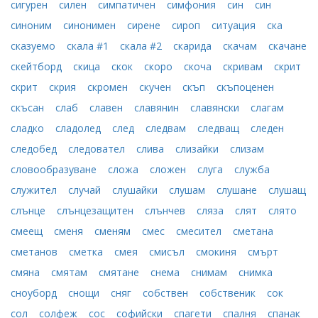
сигурен
силен
симпатичен
симфония
син
син
синоним
синонимен
сирене
сироп
ситуация
ска
сказуемо
скала #1
скала #2
скарида
скачам
скачане
скейтборд
скица
скок
скоро
скоча
скривам
скрит
скрит
скрия
скромен
скучен
скъп
скъпоценен
скъсан
слаб
славен
славянин
славянски
слагам
сладко
сладолед
след
следвам
следващ
следен
следобед
следовател
слива
слизайки
слизам
словообразуване
сложа
сложен
слуга
служба
служител
случай
слушайки
слушам
слушане
слушащ
слънце
слънцезащитен
слънчев
сляза
слят
слято
смеещ
сменя
сменям
смес
смесител
сметана
сметанов
сметка
смея
смисъл
смокиня
смърт
смяна
смятам
смятане
снема
снимам
снимка
сноуборд
снощи
сняг
собствен
собственик
сок
сол
солфеж
сос
софийски
спагети
спалня
спанак