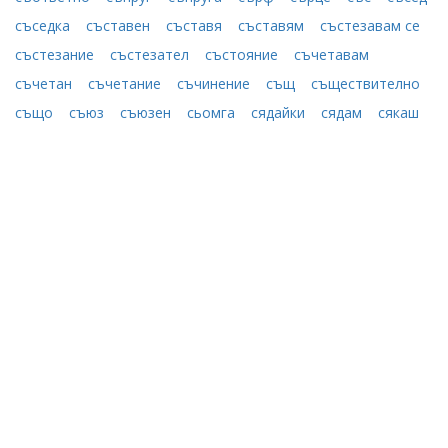
съседка
съставен
съставя
съставям
състезавам ce
състезание
състезател
състояние
съчетавам
съчетан
съчетание
съчинение
същ
съществително
също
съюз
съюзен
сьомга
сядайки
сядам
сякаш