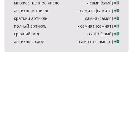
множественное число
- сами (сами́)
артикль мн.число
- самите (сами́те)
краткий артикль
- самия (сами́я)
полный артикль
- самият (сами́ят)
средний род
- само (само́)
артикль ср.род
- самото (само́то)