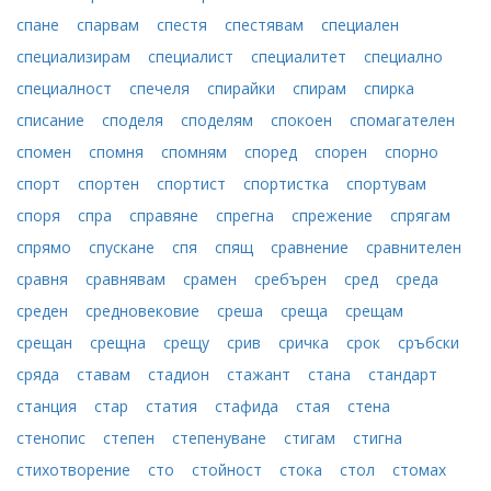
спане
спарвам
спестя
спестявам
специален
специализирам
специалист
специалитет
специално
специалност
спечеля
спирайки
спирам
спирка
списание
споделя
споделям
спокоен
спомагателен
спомен
спомня
спомням
според
спорен
спорно
спорт
спортен
спортист
спортистка
спортувам
споря
спра
справяне
спрегна
спрежение
спрягам
спрямо
спускане
спя
спящ
сравнение
сравнителен
сравня
сравнявам
срамен
сребърен
сред
среда
среден
средновековие
среша
среща
срещам
срещан
срещна
срещу
срив
сричка
срок
сръбски
сряда
ставам
стадион
стажант
стана
стандарт
станция
стар
статия
стафида
стая
стена
стенопис
степен
степенуване
стигам
стигна
стихотворение
сто
стойност
стока
стол
стомах