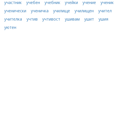
участник
учебен
учебник
учейки
учение
ученик
ученически
ученичка
училище
училищен
учител
учителка
учтив
учтивост
ушивам
ушит
ушия
уютен