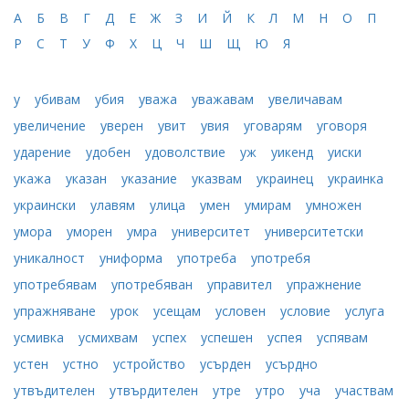
А
Б
В
Г
Д
Е
Ж
З
И
Й
К
Л
М
Н
О
П
Р
С
Т
У
Ф
Х
Ц
Ч
Ш
Щ
Ю
Я
у
убивам
убия
уважа
уважавам
увеличавам
увеличение
уверен
увит
увия
уговарям
уговоря
ударение
удобен
удоволствие
уж
уикенд
уиски
укажа
указан
указание
указвам
украинец
украинка
украински
улавям
улица
умен
умирам
умножен
умора
уморен
умра
университет
университетски
уникалност
униформа
употреба
употребя
употребявам
употребяван
управител
упражнение
упражняване
урок
усещам
условен
условие
услуга
усмивка
усмихвам
успех
успешен
успея
успявам
устен
устно
устройство
усърден
усърдно
утвъдителен
утвърдителен
утре
утро
уча
участвам