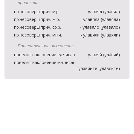
причастие
пр.несоверш.прич. м.р.
- улавял (ула́вял)
пр.несоверш.прич. ж.р.
- улавяла (ула́вяла)
пр.несоверш.прич. ср.р.
- улавяло (ула́вяло)
пр.несоверш.прич. мн.ч.
- улавяли (ула́вяли)
Повелительное наклонение
повелит наклонение ед.число
- улавяй (ула́вяй)
повелит наклонение мн.число
- улавяйте (ула́вяйте)