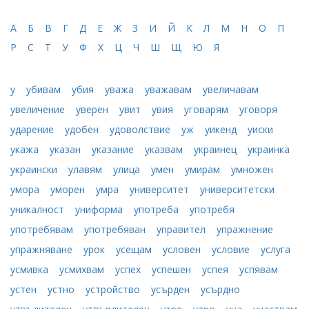
А
Б
В
Г
Д
Е
Ж
З
И
Й
К
Л
М
Н
О
П
Р
С
Т
У
Ф
Х
Ц
Ч
Ш
Щ
Ю
Я
у
убивам
убия
уважа
уважавам
увеличавам
увеличение
уверен
увит
увия
уговарям
уговоря
ударение
удобен
удоволствие
уж
уикенд
уиски
укажа
указан
указание
указвам
украинец
украинка
украински
улавям
улица
умен
умирам
умножен
умора
уморен
умра
университет
университетски
уникалност
униформа
употреба
употребя
употребявам
употребяван
управител
упражнение
упражняване
урок
усещам
условен
условие
услуга
усмивка
усмихвам
успех
успешен
успея
успявам
устен
устно
устройство
усърден
усърдно