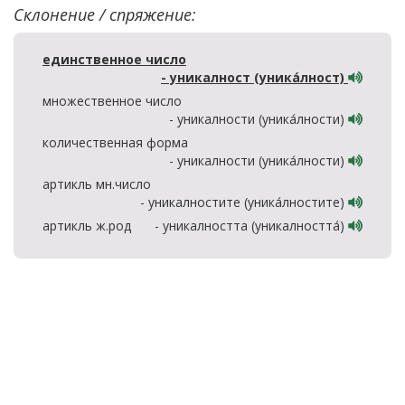
Склонение / спряжение:
единственное число
- уникалност (уника́лност)
множественное число
- уникалности (уника́лности)
количественная форма
- уникалности (уника́лности)
артикль мн.число
- уникалностите (уника́лностите)
артикль ж.род
- уникалността (уникалността́)