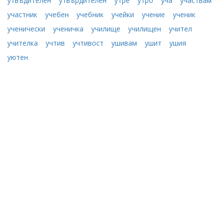
утвъдителен
утвърдителен
утре
утро
уча
участвам
участник
учебен
учебник
учейки
учение
ученик
ученически
ученичка
училище
училищен
учител
учителка
учтив
учтивост
ушивам
ушит
ушия
уютен